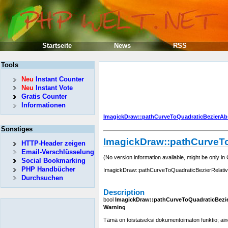
Startseite
News
RSS
Tools
Neu
Instant Counter
Neu
Instant Vote
Gratis Counter
Informationen
ImagickDraw::pathCurveToQuadraticBezierAb
Sonstiges
ImagickDraw::pathCurveTo
HTTP-Header zeigen
Email-Verschlüsselung
(No version information available, might be only in
Social Bookmarking
PHP Handbücher
ImagickDraw::pathCurveToQuadraticBezierRelativ
Durchsuchen
Description
bool
ImagickDraw::pathCurveToQuadraticBezie
Warning
Tämä on toistaiseksi dokumentoimaton funktio; aino