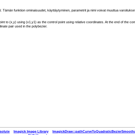
N
. Tämän funktion ominaisuudet, käyttäytyminen, parametrit ja nimi voivat muuttua varoitukse
nt to (x,y) using (x1,y1) as the control point using relative coordinates. At the end of the c
inate pair used in the polybezier.
solute
Imagick Image Library
ImagickDraw::pathCurveToQuadraticBezierSmooth