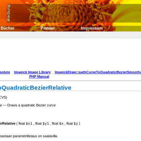
Bücher
Partner
Impressum
solute
Imagick Image Library
ImagickDraw::pathCurveToQuadraticBezierSmooth
PHP Manual
QuadraticBezierRelative
 CVS)
e — Draws a quadratic Bezier curve
rRelative
(
float
$x1
,
float
$y1
,
float
$x
,
float
$y
)
astaan parametrilistaus on saatavilla.