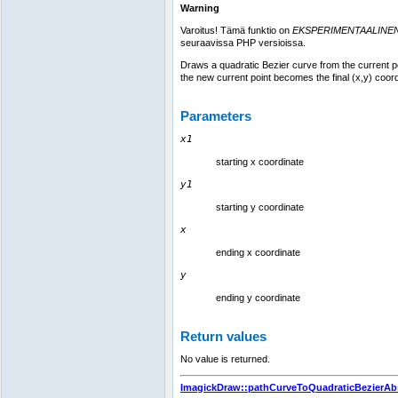
Warning
Varoitus! Tämä funktio on
EKSPERIMENTAALINE
seuraavissa PHP versioissa.
Draws a quadratic Bezier curve from the current poi
the new current point becomes the final (x,y) coord
Parameters
x1
starting x coordinate
y1
starting y coordinate
x
ending x coordinate
y
ending y coordinate
Return values
No value is returned.
ImagickDraw::pathCurveToQuadraticBezierAb