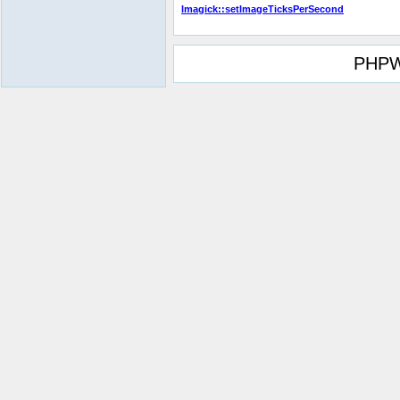
Imagick::setImageTicksPerSecond
PHPW