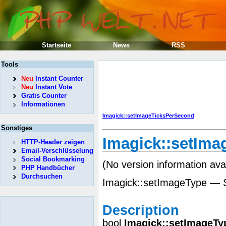
Startseite
News
RSS
Tools
Neu
Instant Counter
Neu
Instant Vote
Gratis Counter
Informationen
Imagick::setImageTicksPerSecond
Sonstiges
Imagick::setIma
HTTP-Header zeigen
Email-Verschlüsselung
Social Bookmarking
(No version information ava
PHP Handbücher
Durchsuchen
Imagick::setImageType — S
Description
bool
Imagick::setImageTy