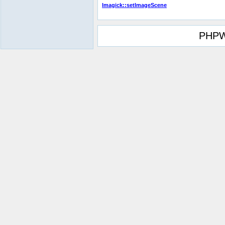
Imagick::setImageScene
PHPW