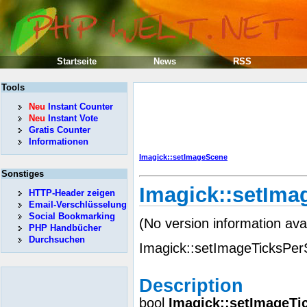
Startseite
News
RSS
Tools
Neu
Instant Counter
Neu
Instant Vote
Gratis Counter
Informationen
Imagick::setImageScene
Sonstiges
Imagick::setIm
HTTP-Header zeigen
Email-Verschlüsselung
Social Bookmarking
(No version information ava
PHP Handbücher
Durchsuchen
Imagick::setImageTicksPer
Description
bool
Imagick::setImageT