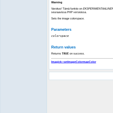
Warning
Varoitus! Tämä funktio on
EKSPERIMENTAALINE
seuraavissa PHP versioissa.
Sets the image colorspace.
Parameters
colorspace
Return values
Returns
TRUE
on success.
Imagick::setImageColormapColor