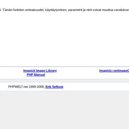
N
. Tämän funktion ominaisuudet, käyttäytyminen, parametrit ja nimi voivat muuttua varoitukse
Imagick Image Library
Imagick::setImag
PHP Manual
PHPWELT.net 1999-2008,
Erik Sefkow