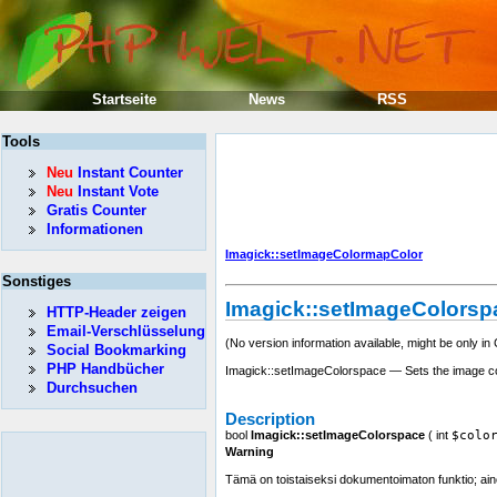
Startseite
News
RSS
Tools
Neu
Instant Counter
Neu
Instant Vote
Gratis Counter
Informationen
Imagick::setImageColormapColor
Sonstiges
Imagick::setImageColorsp
HTTP-Header zeigen
Email-Verschlüsselung
(No version information available, might be only in
Social Bookmarking
PHP Handbücher
Imagick::setImageColorspace — Sets the image c
Durchsuchen
Description
bool
Imagick::setImageColorspace
(
int
$colo
Warning
Tämä on toistaiseksi dokumentoimaton funktio; aino