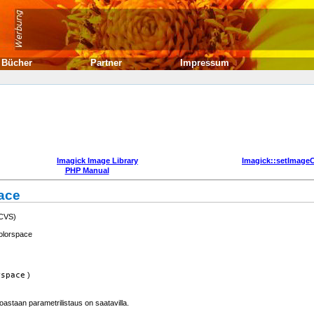
Bücher
Partner
Impressum
Imagick Image Library
Imagick::setImag
PHP Manual
ace
 CVS)
olorspace
rspace
)
astaan parametrilistaus on saatavilla.