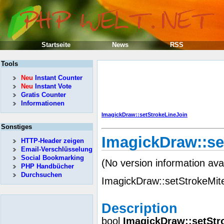
Startseite
News
RSS
Tools
Neu
Instant Counter
Neu
Instant Vote
Gratis Counter
Informationen
ImagickDraw::setStrokeLineJoin
Sonstiges
ImagickDraw::se
HTTP-Header zeigen
Email-Verschlüsselung
Social Bookmarking
(No version information ava
PHP Handbücher
Durchsuchen
ImagickDraw::setStrokeMiter
Description
bool
ImagickDraw::setStr