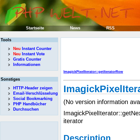
Startseite
News
RSS
Tools
Neu
Instant Counter
Neu
Instant Vote
Gratis Counter
Informationen
ImagickPixelIterator::getIteratorRow
Sonstiges
ImagickPixelIter
HTTP-Header zeigen
Email-Verschlüsselung
Social Bookmarking
(No version information ava
PHP Handbücher
Durchsuchen
ImagickPixelIterator::getNe
iterator
Description