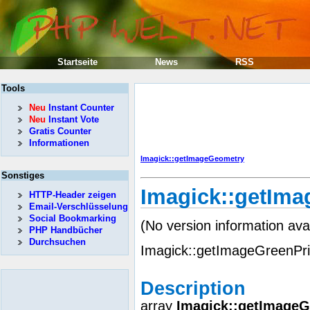
Startseite
News
RSS
Tools
Neu
Instant Counter
Neu
Instant Vote
Gratis Counter
Informationen
Imagick::getImageGeometry
Sonstiges
Imagick::getIm
HTTP-Header zeigen
Email-Verschlüsselung
Social Bookmarking
(No version information ava
PHP Handbücher
Durchsuchen
Imagick::getImageGreenPri
Description
array
Imagick::getImageG