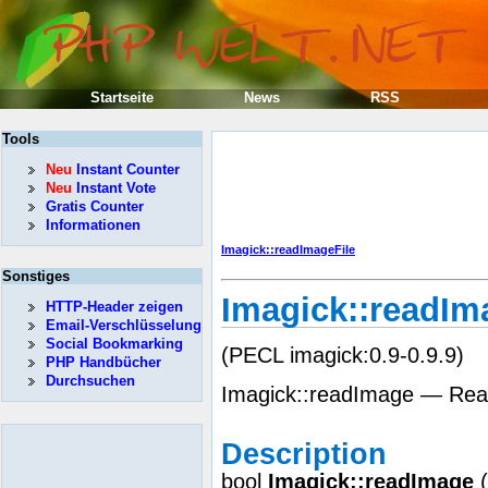
Startseite
News
RSS
Tools
Neu
Instant Counter
Neu
Instant Vote
Gratis Counter
Informationen
Imagick::readImageFile
Sonstiges
Imagick::readIm
HTTP-Header zeigen
Email-Verschlüsselung
Social Bookmarking
(PECL imagick:0.9-0.9.9)
PHP Handbücher
Durchsuchen
Imagick::readImage — Rea
Description
bool
Imagick::readImage