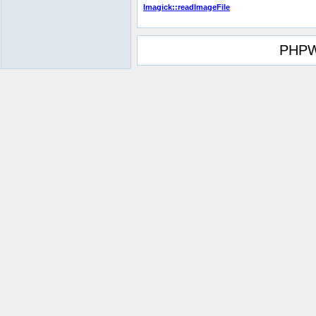
Imagick::readImageFile
PHPW