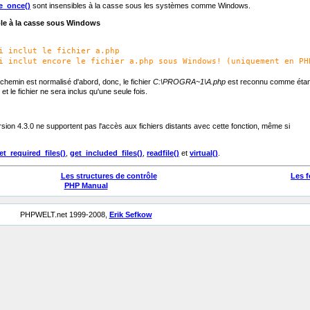
e_once()
sont insensibles à la casse sous les systèmes comme Windows.
ble à la casse sous Windows
i inclut le fichier a.php
i inclut encore le fichier a.php sous Windows! (uniquement en PH
hemin est normalisé d'abord, donc, le fichier
C:\PROGRA~1\A.php
est reconnu comme étan
et le fichier ne sera inclus qu'une seule fois.
ion 4.3.0 ne supportent pas l'accès aux fichiers distants avec cette fonction, même si
et_required_files()
,
get_included_files()
,
readfile()
et
virtual()
.
Les structures de contrôle
Les 
PHP Manual
PHPWELT.net 1999-2008,
Erik Sefkow