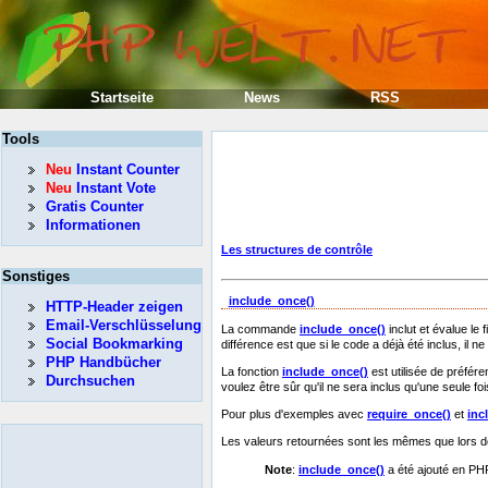
Startseite
News
RSS
Tools
Neu
Instant Counter
Neu
Instant Vote
Gratis Counter
Informationen
Les structures de contrôle
Sonstiges
include_once()
HTTP-Header zeigen
Email-Verschlüsselung
La commande
include_once()
inclut et évalue le 
Social Bookmarking
différence est que si le code a déjà été inclus, il n
PHP Handbücher
La fonction
include_once()
est utilisée de préfére
Durchsuchen
voulez être sûr qu'il ne sera inclus qu'une seule foi
Pour plus d'exemples avec
require_once()
et
inc
Les valeurs retournées sont les mêmes que lors de 
Note
:
include_once()
a été ajouté en PH