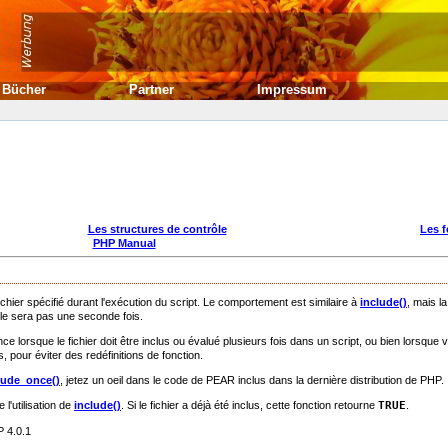
Bücher
Partner
Impressum
Les structures de contrôle
Les 
PHP Manual
fichier spécifié durant l'exécution du script. Le comportement est similaire à
include()
, mais la
e le sera pas une seconde fois.
nce lorsque le fichier doit être inclus ou évalué plusieurs fois dans un script, ou bien lorsque 
s, pour éviter des redéfinitions de fonction.
lude_once()
, jetez un oeil dans le code de PEAR inclus dans la dernière distribution de PHP.
l'utilisation de
include()
. Si le fichier a déjà été inclus, cette fonction retourne
TRUE
.
P 4.0.1