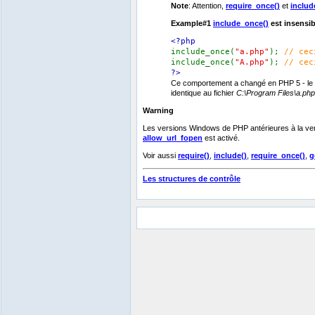
Note
: Attention,
require_once()
et
includ
Example#1
include_once()
est insensi
<?php
include_once(
"a.php"
);
// cec
include_once(
"A.php"
);
// cec
?>
Ce comportement a changé en PHP 5 - le c
identique au fichier
C:\Program Files\a.php
Warning
Les versions Windows de PHP antérieures à la vers
allow_url_fopen
est activé.
Voir aussi
require()
,
include()
,
require_once()
,
g
Les structures de contrôle