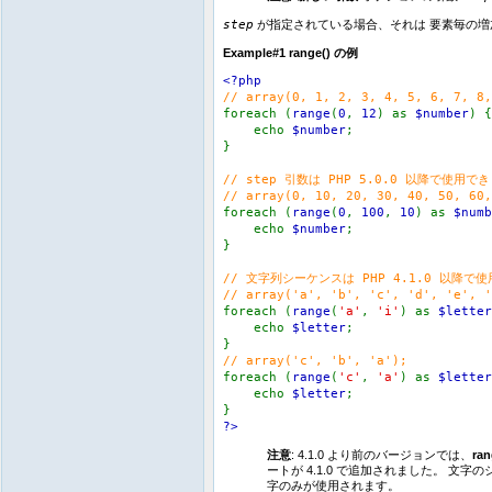
step
が指定されている場合、それは 要素毎の増
Example#1
range()
の例
<?php
// array(0, 1, 2, 3, 4, 5, 6, 7, 8,
foreach (
range
(
0
,
12
) as
$number
) {
echo
$number
;
}
// step 引数は PHP 5.0.0 以降で使用で
// array(0, 10, 20, 30, 40, 50, 60,
foreach (
range
(
0
,
100
,
10
) as
$numb
echo
$number
;
}
// 文字列シーケンスは PHP 4.1.0 以降で
// array('a', 'b', 'c', 'd', 'e', '
foreach (
range
(
'a'
,
'i'
) as
$letter
echo
$letter
;
}
// array('c', 'b', 'a');
foreach (
range
(
'c'
,
'a'
) as
$letter
echo
$letter
;
}
?>
注意
: 4.1.0 より前のバージョンでは、
ran
ートが 4.1.0 で追加されました。 
字のみが使用されます。