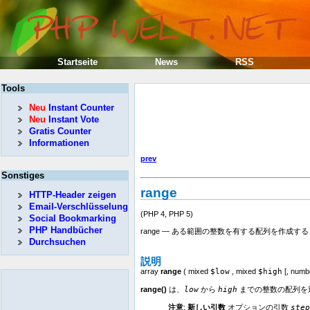
Startseite
News
RSS
Tools
Neu
Instant Counter
Neu
Instant Vote
Gratis Counter
Informationen
prev
Sonstiges
range
HTTP-Header zeigen
Email-Verschlüsselung
(PHP 4, PHP 5)
Social Bookmarking
PHP Handbücher
range — ある範囲の整数を有する配列を作成する
Durchsuchen
説明
array
range
(
mixed
$low
,
mixed
$high
[,
numb
range()
は、
low
から
high
までの整数の配列を返しま
注意
:
新しい引数
オプションの引数
step