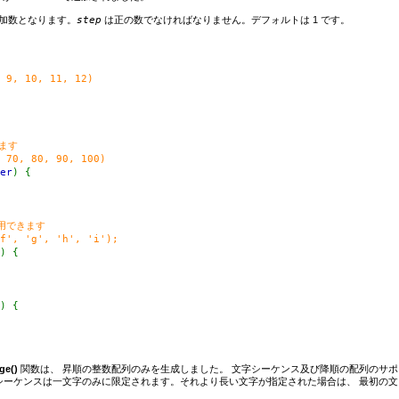
加数となります。
step
は正の数でなければなりません。デフォルトは 1 です。
 9, 10, 11, 12)
きます
 70, 80, 90, 100)
er
) {
使用できます
f', 'g', 'h', 'i');
) {
) {
ge()
関数は、 昇順の整数配列のみを生成しました。 文字シーケンス及び降順の配列のサポ
文字のシーケンスは一文字のみに限定されます。それより長い文字が指定された場合は、 最初の文