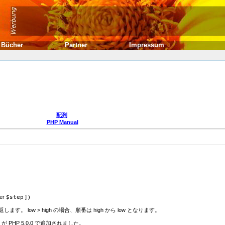
Bücher
Partner
Impressum
配列
PHP Manual
er
$step
] )
す。 low > high の場合、順番は high から low となります。
が PHP 5.0.0 で追加されました。