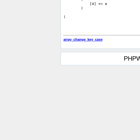
            [4] => e

        )

array_change_key_case
PHPW