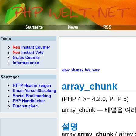
Startseite
News
RSS
Tools
Neu
Instant Counter
Neu
Instant Vote
Gratis Counter
Informationen
array_change_key_case
Sonstiges
array_chunk
HTTP-Header zeigen
Email-Verschlüsselung
Social Bookmarking
(PHP 4 >= 4.2.0, PHP 5)
PHP Handbücher
Durchsuchen
array_chunk — 배열을
설명
array
array_chunk
(
array