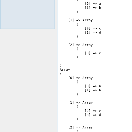
            [0] => a

            [1] => b

        )

    [1] => Array

        (

            [0] => c

            [1] => d

        )

    [2] => Array

        (

            [0] => e

        )

)

Array

(

    [0] => Array

        (

            [0] => a

            [1] => b

        )

    [1] => Array

        (

            [2] => c

            [3] => d

        )

    [2] => Array

        (
