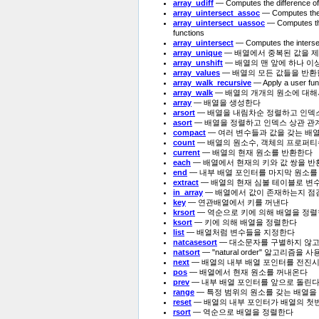
array_udiff
— Computes the difference of 
array_uintersect_assoc
— Computes the i
array_uintersect_uassoc
— Computes the 
functions
array_uintersect
— Computes the intersec
array_unique
— 배열에서 중복된 값을 
array_unshift
— 배열의 맨 앞에 하나 이
array_values
— 배열의 모든 값들을 반
array_walk_recursive
— Apply a user fun
array_walk
— 배열의 개개의 원소에 대해
array
— 배열을 생성한다
arsort
— 배열을 내림차순 정렬하고 인덱
asort
— 배열을 정렬하고 인덱스 상관 관
compact
— 여러 변수들과 값을 갖는 배
count
— 배열의 원소수, 객체의 프로퍼
current
— 배열의 현재 원소를 반환한다
each
— 배열에서 현재의 키와 값 쌍을 
end
— 내부 배열 포인터를 마지막 원소를
extract
— 배열의 현재 심볼 테이블로 변
in_array
— 배열에서 값이 존재하는지 점
key
— 연관배열에서 키를 꺼낸다
krsort
— 역순으로 키에 의해 배열을 정
ksort
— 키에 의해 배열을 정렬한다
list
— 배열처럼 변수들을 지정한다
natcasesort
— 대소문자를 구별하지 않고 "n
natsort
— "natural order" 알고리즘
next
— 배열의 내부 배열 포인터를 전진
pos
— 배열에서 현재 원소를 꺼내온다
prev
— 내부 배열 포인터를 앞으로 돌린
range
— 특정 범위의 원소를 갖는 배열을
reset
— 배열의 내부 포인터가 배열의 첫
rsort
— 역순으로 배열을 정렬한다