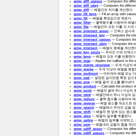
array_diff_uassoc
— Computes the differe
array_diff_ukey
— Computes the differenc
array_diff
— 배열간의 차이를 계산한다
array_fill_keys
— Fill an array with value
array_fill
— 배열을 특정값으로 채운다
array_filter
— 콜백함수를 사용하여 배열
array_flip
— 배열안의 모든 키를 각 키의
array_intersect_assoc
— 인덱스 검사과
array_intersect_key
— Computes the inter
array_intersect_uassoc
— Computes the i
array_intersect_ukey
— Computes the inte
array_intersect
— 배열의 중복을 계산한
array_key_exists
— 주어진 키와 인덱스
array_keys
— 배열의 모든 키를 반환한다
array_map
— Applies the callback to the 
array_merge_recursive
— 두개 이상의 
array_merge
— 두개 이상의 배열을 병합
array_multisort
— 여러개의 배열 또는 
array_pad
— 설정된 길이만큼 특정 값으
array_pop
— 배열 끝의 요소를 뽑아낸다
array_product
— Calculate the product of
array_push
— 배열의 끝에 하나 이상의 
array_rand
— 배열안에서 하나 이상의 임
array_reduce
— 콜백 함수를 사용하여 
array_reverse
— 배열 원소를 역순으로 
array_search
— 배열에서 주어진 값을 
array_shift
— 배열의 맨 앞에 있는 원소
array_slice
— 배열의 일부를 추출한다
array_splice
— 배열의 일부를 삭제하고,
array_sum
— 배열내의 값들의 합을 계
array_udiff_assoc
— Computes the differe
array_udiff_uassoc
— Computes the diffe