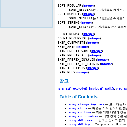
SORT_REGULAR
(
integer
)
SORT_REGULAR
는 아이템들을 통상적인 
SORT_NUMERIC
(
integer
)
SORT_NUMERIC
는 아이템들을 수치로서 
SORT_STRING
(
integer
)
SORT_STRING
는 아이템들을 문자열로서
COUNT_NORMAL
(
integer
)
COUNT_RECURSIVE
(
integer
)
EXTR_OVERWRITE
(
integer
)
EXTR_SKIP
(
integer
)
EXTR_PREFIX_SAME
(
integer
)
EXTR_PREFIX_ALL
(
integer
)
EXTR_PREFIX_INVALID
(
integer
)
EXTR_PREFIX_IF_EXISTS
(
integer
)
EXTR_IF_EXISTS
(
integer
)
EXTR_REFS
(
integer
)
참고
is_array()
,
explode()
,
implode()
,
split()
,
preg_sp
Table of Contents
array_change_key_case
— 모두 대문자
array_chunk
— 배열을 여러 덩어리로 
array_combine
— 키를 위한 배열과 값을
array_count_values
— 배열 값의 수를 
array_diff_assoc
— 인덱스 검사와 함께
array_diff_key
— Computes the difference