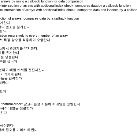
arrays by using a callback function for data comparison
ntersection of arrays with additional index check, compares data by a callback function
intersection of arrays with additional index check, compares data and indexes by a callba
tion of arrays, compares data by a callback function
제거한다
상의 원소를 첨가한다
환한다
ction recursively to every member of an array
서 특정 함수를 적용하여 수행한다
스의 상관관계를 유지한다.
계를 유지한다
열을 생성한다
티수를 셉니다
반환하고 배열 커서를 전진시킨다
 가리키게 한다
수들을 입력한다
검한다
렬한다
atural order" 알고리즘을 사용하여 배열을 정렬한다
을 사용하여 배열을 정렬한다
시킨다
다
 생성한다
번째 원소를 가리키게 한다