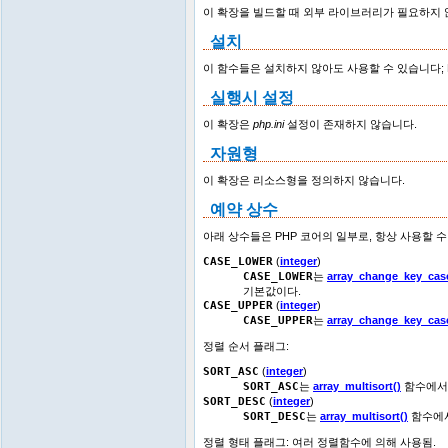
이 확장을 빌드할 때 외부 라이브러리가 필요하지 
설치
이 함수들은 설치하지 않아도 사용할 수 있습니다; 
실행시 설정
이 확장은
php.ini
설정이 존재하지 않습니다.
자원형
이 확장은 리소스형을 정의하지 않습니다.
예약 상수
아래 상수들은 PHP 코어의 일부로, 항상 사용할 수
CASE_LOWER
(
integer
)
CASE_LOWER
는
array_change_key_cas
기본값이다.
CASE_UPPER
(
integer
)
CASE_UPPER
는
array_change_key_cas
정렬 순서 플래그:
SORT_ASC
(
integer
)
SORT_ASC
는
array_multisort()
함수에서
SORT_DESC
(
integer
)
SORT_DESC
는
array_multisort()
함수에서
정렬 형태 플래그: 여러 정렬함수에 의해 사용됨.