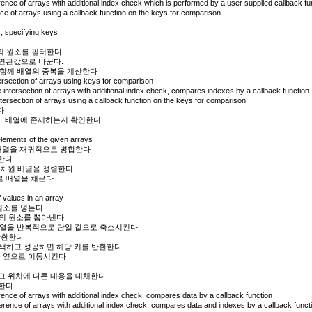
nce of arrays with additional index check which is performed by a user supplied callback fu
e of arrays using a callback function on the keys for comparison
s, specifying keys
의 원소를 필터한다
 연관값으로 바꾼다.
 함께 배열의 중복을 계산한다
section of arrays using keys for comparison
ntersection of arrays with additional index check, compares indexes by a callback function
rsection of arrays using a callback function on the keys for comparison
다
가 배열에 존재하는지 확인한다
elements of the given arrays
배열을 재귀적으로 병합한다
한다
다차원 배열을 정렬한다
로 배열을 채운다
 values in an array
원소를 넣는다.
의 원소를 뽑아낸다
배열을 반복적으로 단일 값으로 축소시킨다
반환한다
검색하고 성공하면 해당 키를 반환한다
를 옆으로 이동시킨다
 그 위치에 다른 내용을 대체한다
산한다
nce of arrays with additional index check, compares data by a callback function
rence of arrays with additional index check, compares data and indexes by a callback funct