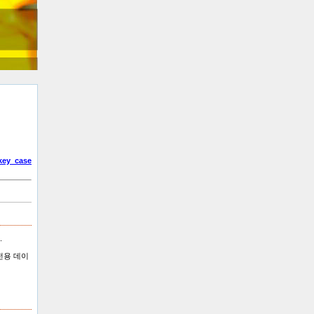
key_case
.
전용 데이