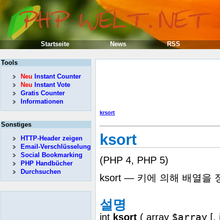
Startseite
News
RSS
Tools
Neu
Instant Counter
Neu
Instant Vote
Gratis Counter
Informationen
krsort
Sonstiges
ksort
HTTP-Header zeigen
Email-Verschlüsselung
Social Bookmarking
(PHP 4, PHP 5)
PHP Handbücher
Durchsuchen
ksort — 키에 의해 배열을
설명
$array
int
ksort
(
array
[,