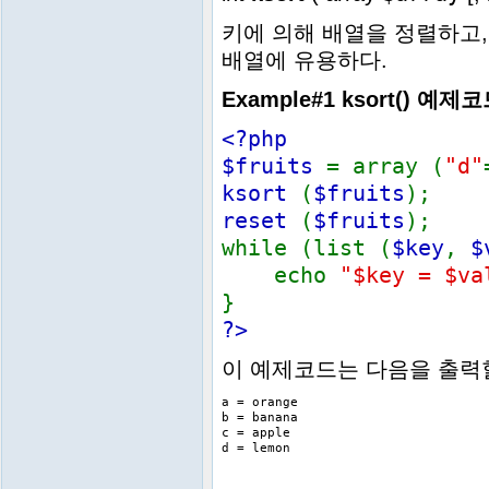
키에 의해 배열을 정렬하고,
배열에 유용하다.
Example#1
ksort()
예제코
<?php
$fruits
= array (
"d"
ksort
(
$fruits
);
reset
(
$fruits
);
while (list (
$key
,
$
echo
"$key = $va
}
?>
이 예제코드는 다음을 출력
a = orange

b = banana

c = apple
