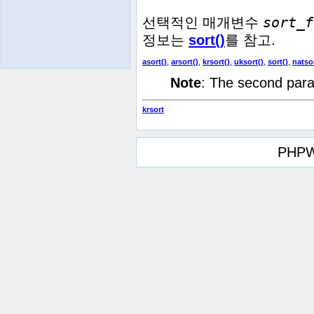
sort_f
선택적인 매개변수
정보는
sort()
를 참고.
asort()
,
arsort()
,
krsort()
,
uksort()
,
sort()
,
natsor
Note
: The second par
krsort
PHPW