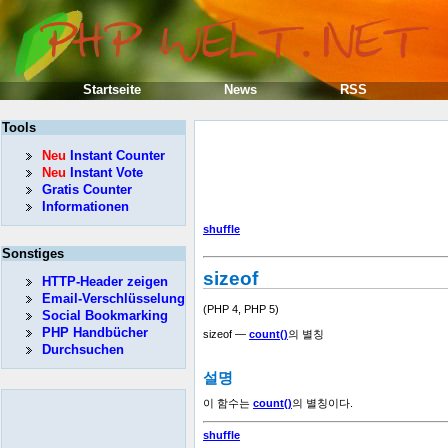
Startseite
News
RSS
Tools
Neu
Instant Counter
Neu
Instant Vote
Gratis Counter
Informationen
shuffle
Sonstiges
sizeof
HTTP-Header zeigen
Email-Verschlüsselung
(PHP 4, PHP 5)
Social Bookmarking
PHP Handbücher
sizeof —
count()
의 별칭
Durchsuchen
설명
이 함수는
count()
의 별칭이다.
shuffle