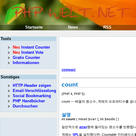
Startseite
News
RSS
Tools
Neu
Instant Counter
Neu
Instant Vote
Gratis Counter
Informationen
compact
Sonstiges
count
HTTP-Header zeigen
Email-Verschlüsselung
(PHP 4, PHP 5)
Social Bookmarking
PHP Handbücher
count — 배열의 원소수, 객체의 프로퍼티수를 셉
Durchsuchen
설명
int
count
(
mixed
$var
[,
int
$mode
] )
일반적으로
array
형에 들어있는 원소수를 반환합니다
객체는
SPL
을 설치했다면,
Countable
인터페이스를