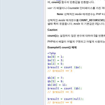
며,
count()
함수의 반환값을 반환합니다.
var
가 배열이나
Countable
인터페이스를 가진 객
Note
:
선택적인
mode
매개변수는 PHP 4.
선택적인
mode
매개변수를
COUNT_RECURSIVE
셀때 특히 유용합니다.
mode
의 기본값은
0
입니다
Caution
count()
는 설정하지 않은 변수에 대하여 0을 반환
PHP에서 배열이 어떻게 구현되고 어떻게 사용되
Example#1
count()
예제
<?php
$a
[
0
] =
1
;
$a
[
1
] =
3
;
$a
[
2
] =
5
;
$result
=
count
(
$a
);
// $result == 3
$b
[
0
] =
7
;
$b
[
5
] =
9
;
$b
[
10
] =
11
;
$result
=
count
(
$b
);
// $result == 3;
$result
=
count
(
null
);
// $result == 0