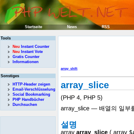
Startseite
News
RSS
Tools
Neu
Instant Counter
Neu
Instant Vote
Gratis Counter
Informationen
array_shift
Sonstiges
array_slice
HTTP-Header zeigen
Email-Verschlüsselung
Social Bookmarking
(PHP 4, PHP 5)
PHP Handbücher
Durchsuchen
array_slice — 배열의 
설명
$
array
array_slice
(
array