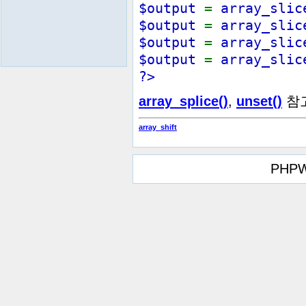
$output
=
array_sli
$output
=
array_sli
$output
=
array_sli
$output
=
array_sli
?>
array_splice()
,
unset()
참고
array_shift
PHPW