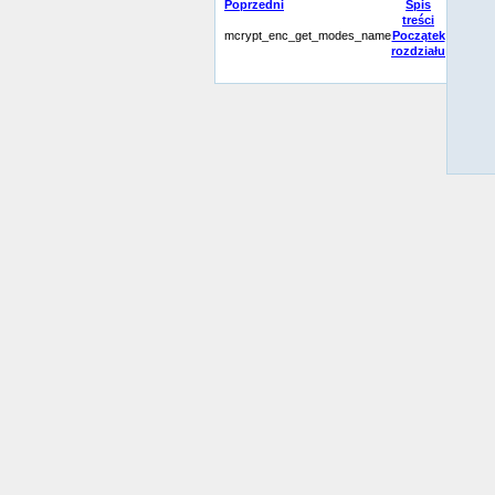
Poprzedni
Spis
treści
mcrypt_enc_get_modes_name
Początek
rozdziału