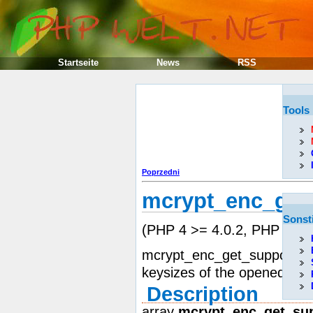
Startseite
News
RSS
Tools
Poprzedni
mcrypt_enc_get
Sonst
(PHP 4 >= 4.0.2, PHP 5)
mcrypt_enc_get_supported_k
keysizes of the opened alg
Description
array
mcrypt_enc_get_su