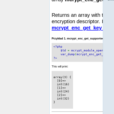
Returns an array with the k
encryption descriptor. If it
mcrypt_enc_get_key_size
Przykład 1.
mcrypt_enc_get_supported_key_si
<?php
$td
=
mcrypt_module_open
(
'rijn
var_dump
(
mcrypt_enc_get_suppor
?>
This will print:
array(3) {

  [0]=>

  int(16)

  [1]=>

  int(24)

  [2]=>

  int(32)

}