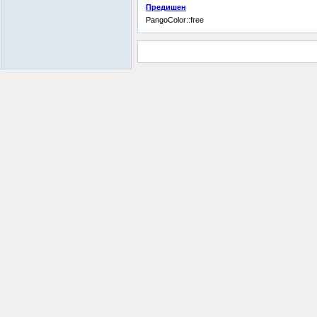
Предишен
PangoColor::free