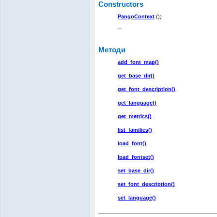
Constructors
PangoContext
();
--
Методи
add_font_map()
get_base_dir()
get_font_description()
get_language()
get_metrics()
list_families()
load_font()
load_fontset()
set_base_dir()
set_font_description()
set_language()