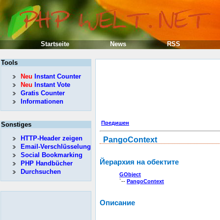
Startseite
News
RSS
Tools
Neu
Instant Counter
Neu
Instant Vote
Gratis Counter
Informationen
Предишен
Sonstiges
HTTP-Header zeigen
PangoContext
Email-Verschlüsselung
Social Bookmarking
Йерархия на обектите
PHP Handbücher
Durchsuchen
GObject
`--
PangoContext
Описание