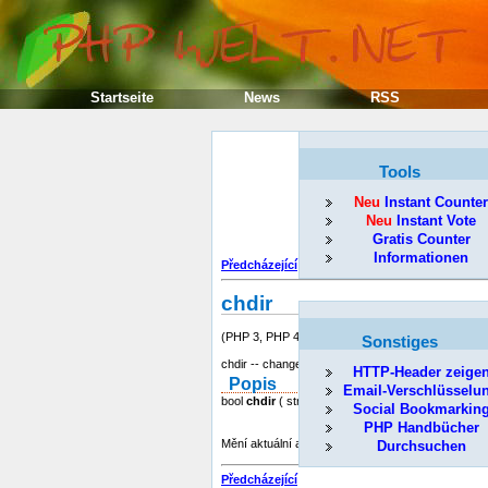
Startseite
News
RSS
Tools
Neu
Instant Counter
Neu
Instant Vote
Gratis Counter
Informationen
Předcházející
chdir
(PHP 3, PHP 4, PHP 5)
Sonstiges
chdir -- change directory
HTTP-Header zeige
Popis
Email-Verschlüsselu
bool
chdir
( string directory )
Social Bookmarkin
PHP Handbücher
Mění aktuální adresář PHP na
directory
. Poku
Durchsuchen
Předcházející