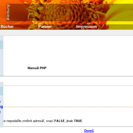
Bücher
Partner
Impressum
Manuál PHP
n
ng
g
d se nepodařilo změnít adresář, vrací
FALSE
, jinak
TRUE
.
Domů