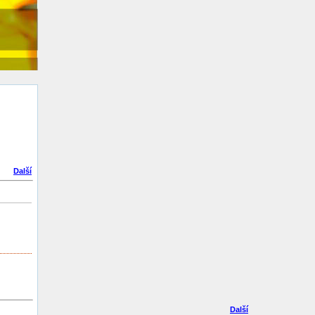
Další
Další