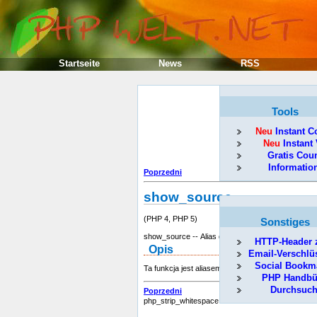
Startseite
News
RSS
Tools
Neu
Instant C
Neu
Instant 
Gratis Cou
Informatio
Poprzedni
show_source
(PHP 4, PHP 5)
Sonstiges
show_source -- Alias dla
highlight_file()
HTTP-Header 
Opis
Email-Verschlü
Social Bookm
Ta funkcja jest aliasem dla:
highlight_file()
.
PHP Handbü
Durchsuc
Poprzedni
php_strip_whitespace