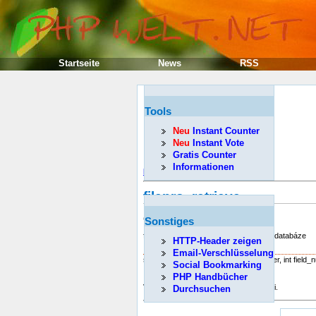
Startseite
News
RSS
Tools
Neu
Instant Counter
Neu
Instant Vote
Gratis Counter
Informationen
Předcházející
filepro_retrieve
(PHP 3, PHP 4, PHP 5)
Sonstiges
filepro_retrieve -- Získat data z filePro databáze
HTTP-Header zeigen
Popis
Email-Verschlüsselung
string
filepro_retrieve
( int row_number, int field_
Social Bookmarking
PHP Handbücher
Vrátí data z určeného místa v databázi.
Durchsuchen