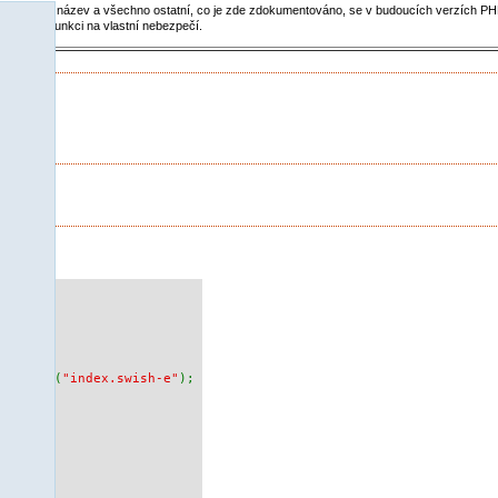
 funkce, její název a všechno ostatní, co je zde zdokumentováno, se v budoucích verzích 
jte tuto funkci na vlastní nebezpečí.
ple
h-e"
);
rtyList
(
"index.swish-e"
);
 {