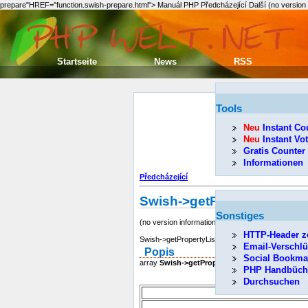
prepare"HREF="function.swish-prepare.html"> Manuál PHP Předcházející Další (no version inf
Startseite
News
RSS
Tools
Neu
Instant Co
Neu
Instant Vo
Gratis Counter
Informationen
Předcházející
Swish->getPropertyList
Sonstiges
(no version information, might be only in CVS)
HTTP-Header z
Swish->getPropertyList -- Get the list of properties
Email-Verschl
Popis
Social Bookma
array
Swish->getPropertyList
( string index_nam
PHP Handbüch
Durchsuchen