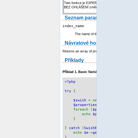
Tato funkce je
EXPERIMENTÁLNÍ
. Chování této
BEZ OHLÁŠENÍ změnit. Berte to v úvahu a používe
Seznam parametrů
index_name
The name of the index file.
Návratové hodnoty
Returns an array of properties for the given index.
Příklady
Příklad 1. Basic
Swish->getPropertyList()
exam
<?php
try
{
$swish
= new
Swish
(
"index.swis
$properties
=
$swish
->
getPrope
foreach (
$properties
as
$prop
)
echo
$prop
[
"Name"
],
"\n"
;
}
}
catch
(
SwishException $e
) {
echo
$e
->
getMessage
(),
"\n"
;
}