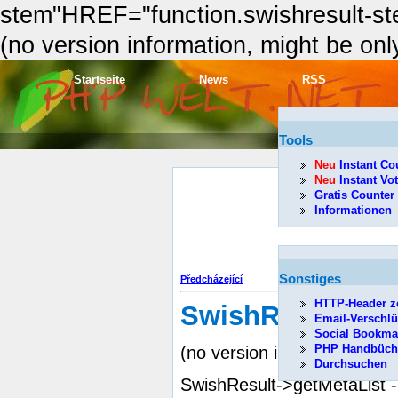
stem"HREF="function.swishresult-st
(no version information, might be only
Startseite
News
RSS
Tools
Neu
Instant Co
Neu
Instant Vo
Gratis Counter
Informationen
Sonstiges
Předcházející
HTTP-Header z
SwishResult->ge
Email-Verschl
Social Bookma
PHP Handbüch
(no version information, mi
Durchsuchen
SwishResult->getMetaList --