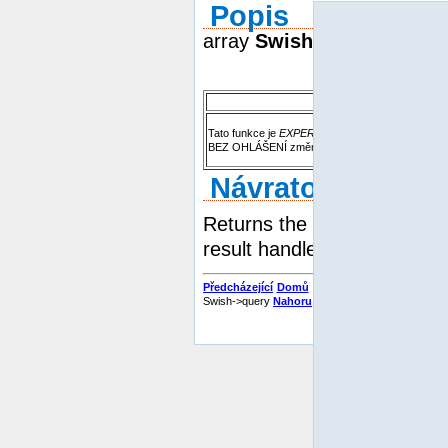
Popis
array
SwishResult->getMe
Tato funkce je
EXPERIMENTÁLNÍ
. Chování této
BEZ OHLÁŠENÍ změnit. Berte to v úvahu a používe
Návratové hodno
Returns the same array as
result handle.
Předcházející
Domů
Swish->query
Nahoru