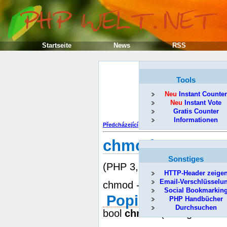
Startseite
News
RSS
Tools
Neu
Instant Counter
Neu
Instant Vote
Gratis Counter
Informationen
Předcházející
chmod
Sonstiges
(PHP 3, PHP 4, PHP 5)
HTTP-Header zeige
Email-Verschlüsselu
chmod -- Změnit mód soub
Social Bookmarkin
Popis
PHP Handbücher
Durchsuchen
bool
chmod
( string filena