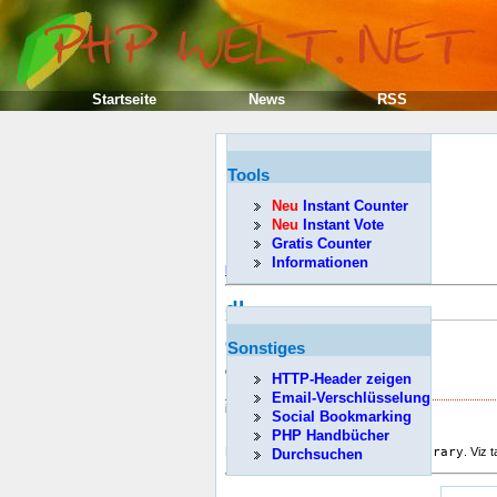
Startseite
News
RSS
Tools
Neu
Instant Counter
Neu
Instant Vote
Gratis Counter
Informationen
Předcházející
dl
(PHP 3, PHP 4, PHP 5)
Sonstiges
dl -- Načíst extenzi PHP za běhu
HTTP-Header zeigen
Popis
Email-Verschlüsselung
int
dl
( string library )
Social Bookmarking
PHP Handbücher
Načte extenzi PHP definovanou v
library
. Viz 
Durchsuchen