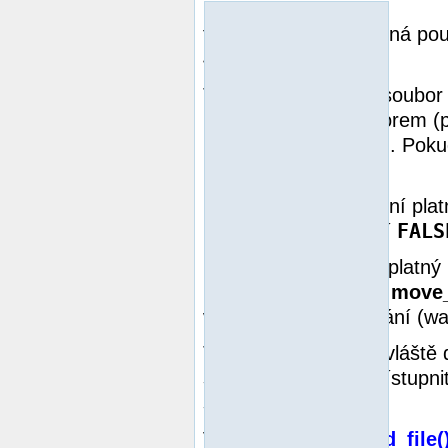
tato fuknce je dostupná po
4.0.2.
Tato si ověřuje, zda soubo
uploadovaným souborem (
poskytovaného PHP). Pokud
destination
.
filename
Pokud
není plat
FALS
nic neprovede a vrátí
filename
Pokud
je platný
být přesunut, funkce
move_
vygenerováno varování (wa
Tento druh testů je zvláště
souborech může zpřístupnit 
systému.
Viz také
is_uploaded_file(