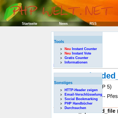
Startseite
News
RSS
Tools
Neu
Instant Counter
Neu
Instant Vote
Gratis Counter
Informationen
Předcházející
move_uploaded_
Sonstiges
(PHP 4 >= 4.0.3, PHP 5)
HTTP-Header zeigen
Email-Verschlüsselung
move_uploaded_file -- Pře
Social Bookmarking
Popis
PHP Handbücher
Durchsuchen
bool
move_uploaded_file
(