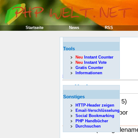
Startseite
News
RSS
Tools
Neu
Instant Counter
Neu
Instant Vote
Gratis Counter
Informationen
Předcházející
unlink
Sonstiges
(PHP 3, PHP 4, PHP 5)
HTTP-Header zeigen
Email-Verschlüsselung
unlink -- Smazat soubor
Social Bookmarking
Popis
PHP Handbücher
Durchsuchen
bool
unlink
( string filenam