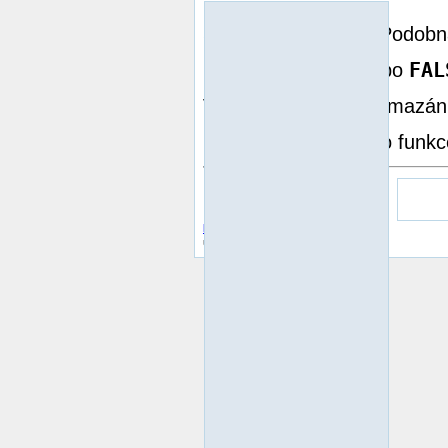
filename
Smaže
. Podobná
FAL
Při chybě vrací 0 nebo
Viz také
rmdir()
pro mazání
Poznámka:
Tato funk
Předcházející
umask