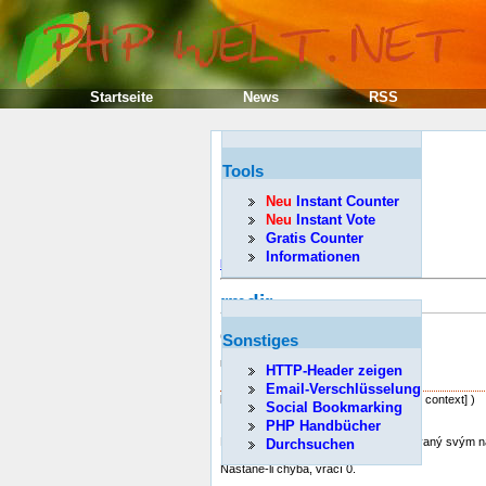
Startseite
News
RSS
Tools
Neu
Instant Counter
Neu
Instant Vote
Gratis Counter
Informationen
Předcházející
rmdir
(PHP 3, PHP 4, PHP 5)
Sonstiges
rmdir -- Odstraní adresář
HTTP-Header zeigen
Popis
Email-Verschlüsselung
bool
rmdir
( string dirname [, resource context] )
Social Bookmarking
PHP Handbücher
Pokusí se odstranit adresář specifikovaný svým n
Durchsuchen
Nastane-li chyba, vrací 0.