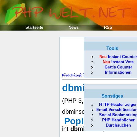
Startseite
News
RSS
Tools
Neu
Instant Counter
Neu
Instant Vote
Gratis Counter
Informationen
Předcházející
dbminsert
Sonstiges
(PHP 3, PHP 4, PECL)
HTTP-Header zeige
Email-Verschlüsselu
dbminsert -- Vložit do DBM
Social Bookmarkin
Popis
PHP Handbücher
Durchsuchen
int
dbminsert
( resource dbm