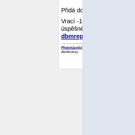
Přidá do databáze hodnotu
Vrací -1, pokud byla databá
úspěšné, a 1, pokud už urče
dbmreplace()
.)
Předcházející
dbmfirstkey