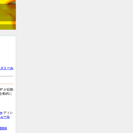
ンストール
P が起動
を動的に
on
ディレ
ジュール
DDX
、