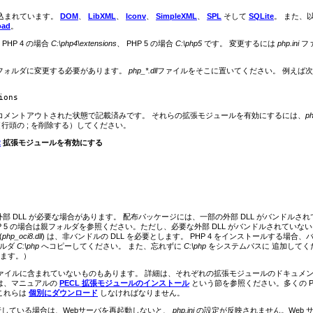
が組み込まれています。
DOM
、
LibXML
、
Iconv
、
SimpleXML
、
SPL
そして
SQLite
。 また、
oad
。
HP 4 の場合
C:\php4\extensions
、 PHP 5 の場合
C:\php5
です。 変更するには
php.ini
フ
フォルダに変更する必要があります。
php_*.dll
ファイルをそこに置いてください。 例えば
コメントアウトされた状態で記載済みです。 それらの拡張モジュールを有効にするには、
ph
行頭の ; を削除する）してください。
2
拡張モジュールを有効にする
 DLL が必要な場合があります。 配布パッケージには、一部の外部 DLL がバンドルされ
HP 5 の場合は親フォルダを参照ください。ただし、必要な外部 DLL がバンドルされていな
(
php_oci8.dll
) は、非バンドルの DLL を必要とします。 PHP 4 をインストールする場合、
ォルダ
C:\php
へコピーしてください。 また、忘れずに
C:\php
をシステムパスに 追加してく
ます。）
配布ファイルに含まれていないものもあります。 詳細は、それぞれの拡張モジュールのドキュメ
は、マニュアルの
PECL 拡張モジュールのインストール
という節を参照ください。多くの P
これらは
個別にダウンロード
しなければなりません。
行している場合は、Webサーバを再起動しないと、
php.ini
の設定が反映されません。Web 