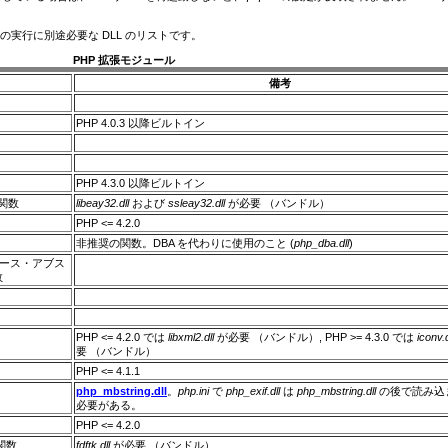
。
実行に別途必要な DLL のリストです。
PHP 拡張モジュール
備考
PHP 4.0.3 以降ビルトイン
PHP 4.3.0 以降ビルトイン
y 関数
libeay32.dll
および
ssleay32.dll
が必要 （バンドル）
PHP <= 4.2.0
非推奨の関数。DBA を代わりに使用のこと (
php_dba.dll
)
タベース・アブス
数
PHP <= 4.2.0 では
libxml2.dll
が必要 （バンドル）, PHP >= 4.3.0 では
iconv.d
要 （バンドル）
PHP <= 4.1.1
php_mbstring.dll
。
php.ini
で
php_exif.dll
は
php_mbstring.dll
の後で読み込
必要がある。
PHP <= 4.2.0
 関数
fdftk.dll
が必要 （バンドル）