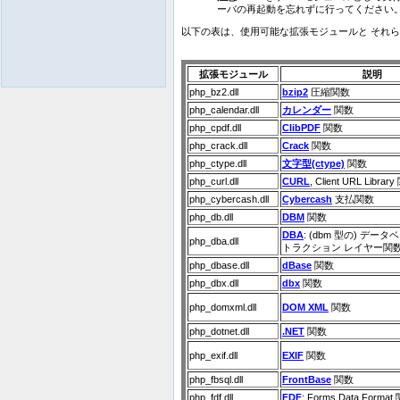
ーバの再起動を忘れずに行ってください
以下の表は、使用可能な拡張モジュールと それらの
拡張モジュール
説明
php_bz2.dll
bzip2
圧縮関数
php_calendar.dll
カレンダー
関数
php_cpdf.dll
ClibPDF
関数
php_crack.dll
Crack
関数
php_ctype.dll
文字型(ctype)
関数
php_curl.dll
CURL
, Client URL Librar
php_cybercash.dll
Cybercash
支払関数
php_db.dll
DBM
関数
DBA
: (dbm 型の) デー
php_dba.dll
トラクション レイヤー関
php_dbase.dll
dBase
関数
php_dbx.dll
dbx
関数
php_domxml.dll
DOM XML
関数
php_dotnet.dll
.NET
関数
php_exif.dll
EXIF
関数
php_fbsql.dll
FrontBase
関数
php_fdf.dll
FDF
: Forms Data Format