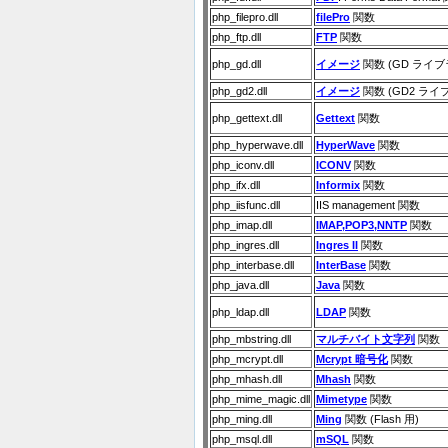
php_filepro.dll
filePro
関数
php_ftp.dll
FTP
関数
php_gd.dll
イメージ
関数 (GD ライブ
php_gd2.dll
イメージ
関数 (GD2 ライ
php_gettext.dll
Gettext
関数
php_hyperwave.dll
HyperWave
関数
php_iconv.dll
ICONV
関数
php_ifx.dll
Informix
関数
php_iisfunc.dll
IIS management 関数
php_imap.dll
IMAP,POP3,NNTP
関数
php_ingres.dll
Ingres II
関数
php_interbase.dll
InterBase
関数
php_java.dll
Java
関数
php_ldap.dll
LDAP
関数
php_mbstring.dll
マルチバイト文字列
関数
php_mcrypt.dll
Mcrypt 暗号化
関数
php_mhash.dll
Mhash
関数
php_mime_magic.dll
Mimetype
関数
php_ming.dll
Ming
関数 (Flash 用)
php_msql.dll
mSQL
関数