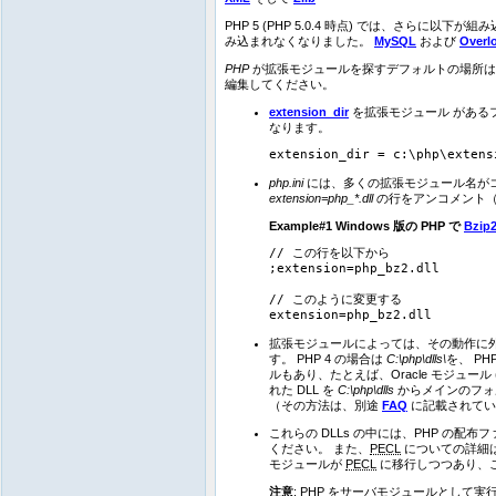
PHP 5 (PHP 5.0.4 時点) では、さらに以下
み込まれなくなりました。
MySQL
および
Overl
PHP
が拡張モジュールを探すデフォルトの場所は P
編集してください。
extension_dir
を拡張モジュール がある
なります。
php.ini
には、多くの拡張モジュール名が
extension=php_*.dll
の行をアンコメント（
Example#1 Windows 版の PHP で
Bzip
// この行を以下から

;extension=php_bz2.dll

// このように変更する

拡張モジュールによっては、その動作に外部
す。 PHP 4 の場合は
C:\php\dlls\
を、 P
ルもあり、たとえば、Oracle モジュール 
れた DLL を
C:\php\dlls
からメインのフ
（その方法は、別途
FAQ
に記載されてい
これらの DLLs の中には、PHP の
ください。 また、
PECL
についての詳細
モジュールが
PECL
に移行しつつあり、
注意
:
PHP をサーバモジュールとして実