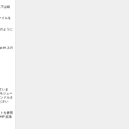
以下は組
ァイルを
次のように
p.ini
上の
ていま
いモジュー
バンドルさ
ださい
ントを参照
HP 拡張
サ