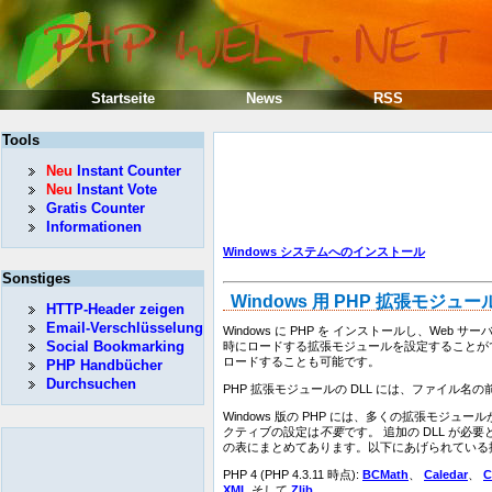
Startseite
News
RSS
Tools
Neu
Instant Counter
Neu
Instant Vote
Gratis Counter
Informationen
Windows システムへのインストール
Sonstiges
Windows 用 PHP 拡張モジュー
HTTP-Header zeigen
Email-Verschlüsselung
Windows に PHP を インストールし、We
Social Bookmarking
時にロードする拡張モジュールを設定することが
ロードすることも可能です。
PHP Handbücher
Durchsuchen
PHP 拡張モジュールの DLL には、ファイル名の前に
Windows 版の PHP には、多くの拡張モジュー
クティブの設定は
不要
です。 追加の DLL が必
の表にまとめてあります。以下にあげられている拡
PHP 4 (PHP 4.3.11 時点):
BCMath
、
Caledar
、
XML
そして
Zlib