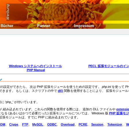
Bücher
Partner
Impressum
Windows システムへのインストール
PECL 拡張モジュールのイ
PHP Manual
ル
b サーバの設定ができたら、 次は PHP 拡張モジュールを使うための設定です。
php.ini
を使って PH
できます。 もしくは、スクリプトの中で
dl()
関数を使用することにより、 拡張モジュール
 'php_' が付いています。
ルが
組み込まれています
。これらの関数を使用する際には、 追加の DLL ファイルや
extensi
要となる (あるいはかつて必要だった) 拡張モジュールについては、 Windows 版
PHP 拡張モ
張モジュールは、すでに PHP に組み込まれています。
COM
、
Ctype
、
FTP
、
MySQL
、
ODBC
、
Overload
、
PCRE
、
Session
、
Tokenizer
、
W