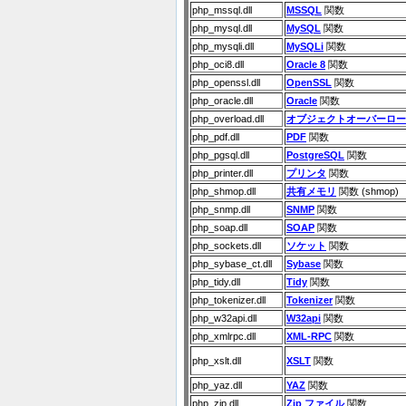
php_mssql.dll
MSSQL
関数
php_mysql.dll
MySQL
関数
php_mysqli.dll
MySQLi
関数
php_oci8.dll
Oracle 8
関数
php_openssl.dll
OpenSSL
関数
php_oracle.dll
Oracle
関数
php_overload.dll
オブジェクトオーバーロー
php_pdf.dll
PDF
関数
php_pgsql.dll
PostgreSQL
関数
php_printer.dll
プリンタ
関数
php_shmop.dll
共有メモリ
関数 (shmop)
php_snmp.dll
SNMP
関数
php_soap.dll
SOAP
関数
php_sockets.dll
ソケット
関数
php_sybase_ct.dll
Sybase
関数
php_tidy.dll
Tidy
関数
php_tokenizer.dll
Tokenizer
関数
php_w32api.dll
W32api
関数
php_xmlrpc.dll
XML-RPC
関数
php_xslt.dll
XSLT
関数
php_yaz.dll
YAZ
関数
php_zip.dll
Zip ファイル
関数