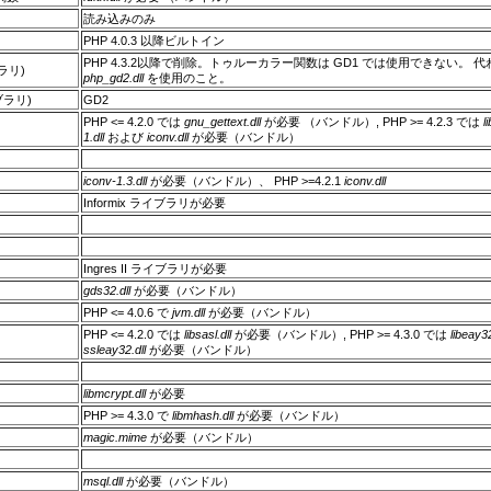
読み込みのみ
PHP 4.0.3 以降ビルトイン
PHP 4.3.2以降で削除。トゥルーカラー関数は GD1 では使用できない。 
ラリ)
php_gd2.dll
を使用のこと。
ブラリ)
GD2
PHP <= 4.2.0 では
gnu_gettext.dll
が必要 （バンドル）, PHP >= 4.2.3 では
li
1.dll
および
iconv.dll
が必要（バンドル）
iconv-1.3.dll
が必要（バンドル）、 PHP >=4.2.1
iconv.dll
Informix ライブラリが必要
Ingres II ライブラリが必要
gds32.dll
が必要（バンドル）
PHP <= 4.0.6 で
jvm.dll
が必要（バンドル）
PHP <= 4.2.0 では
libsasl.dll
が必要（バンドル）, PHP >= 4.3.0 では
libeay32
ssleay32.dll
が必要（バンドル）
libmcrypt.dll
が必要
PHP >= 4.3.0 で
libmhash.dll
が必要（バンドル）
magic.mime
が必要（バンドル）
msql.dll
が必要（バンドル）