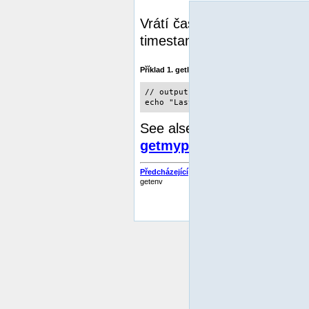
Vrátí čas poslení modifika
timestamp, vhodný jako vs
Příklad 1. getlastmod() příklad
// outputs e.g. 'Last modified: Ma
echo "Last modified: ".date ("F d 
See alse
date()
,
getmyuid(
getmypid()
.
Předcházející
getenv