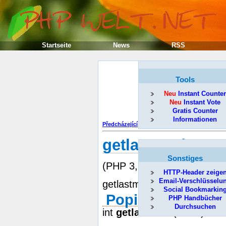
Startseite
News
RSS
Tools
Neu
Instant Counter
Neu
Instant Vote
Gratis Counter
Informationen
Předcházející
getlastmod
Sonstiges
(PHP 3, PHP 4, PHP 5)
HTTP-Header zeige
Email-Verschlüsselu
getlastmod -- Získat čas po
Social Bookmarkin
Popis
PHP Handbücher
Durchsuchen
int
getlastmod
( void )